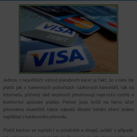
Jednou z největších výhod platebních karet je fakt, že s nimi lze
platit jak v kamenných pobočkách sázkových kanceláří, tak na
internetu, přičemž obě možnosti představují naprosto rychlý a
komfortní způsoby platby. Peníze jsou totiž na herní účet
převedeny okamžitě, takže odpadá dlouhé čekání, které známe
například z bankovního převodu.
Platit kartou se vyplatí i u ostatních e-shopů, zvlášť v případě,