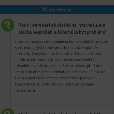
Časté dotazy
Použil jsem kartu k platbě na internetu, ale
platba neproběhla. Kde může být problém?
S touto situací se setká zejména ten, kdo obdržel novou
kartu nebo ji ještě nikdy předtím nepoužil k platbě na
internetu. Obvykle je totiž nutné aktivovat možnost
plateb na internetu v internetovém bankovnictví,
případně se podívat, zda nemáte nastaveny příliš nízké
limity. Pokud chcete například zaplatit částku 5 000 Kč,
ale váš maximální limit pro internetové platby je
stanoven na 3000 Kč, tak se platba samozřejmě
neuskuteční.