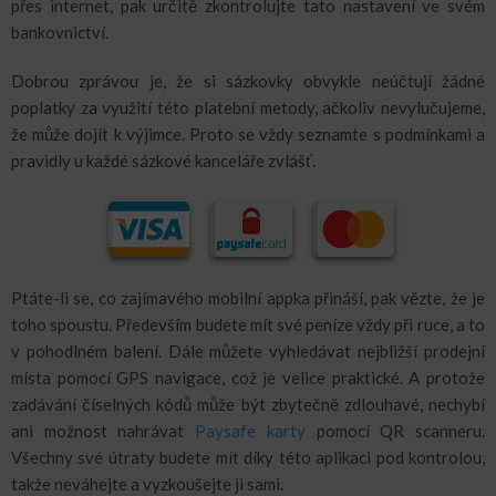
přes internet, pak určitě zkontrolujte tato nastavení ve svém
bankovnictví.
Dobrou zprávou je, že si sázkovky obvykle neúčtují žádné
poplatky za využití této platební metody, ačkoliv nevylučujeme,
že může dojít k výjimce. Proto se vždy seznamte s podmínkami a
pravidly u každé sázkové kanceláře zvlášť.
Ptáte-li se, co zajímavého mobilní appka přináší, pak vězte, že je
toho spoustu. Především budete mít své peníze vždy při ruce, a to
v pohodlném balení. Dále můžete vyhledávat nejbližší prodejní
místa pomocí GPS navigace, což je velice praktické. A protože
zadávání číselných kódů může být zbytečně zdlouhavé, nechybí
ani možnost nahrávat
Paysafe karty
pomocí QR scanneru.
Všechny své útraty budete mít díky této aplikaci pod kontrolou,
takže neváhejte a vyzkoušejte ji sami.