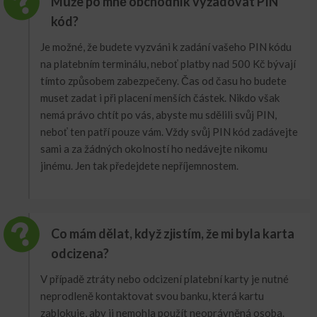
Může po mně obchodník vyžadovat PIN
kód?
Je možné, že budete vyzváni k zadání vašeho PIN kódu
na platebním terminálu, neboť platby nad 500 Kč bývají
tímto způsobem zabezpečeny. Čas od času ho budete
muset zadat i při placení menších částek. Nikdo však
nemá právo chtít po vás, abyste mu sdělili svůj PIN,
neboť ten patří pouze vám. Vždy svůj PIN kód zadávejte
sami a za žádných okolností ho nedávejte nikomu
jinému. Jen tak předejdete nepříjemnostem.
Co mám dělat, když zjistím, že mi byla karta
odcizena?
V případě ztráty nebo odcizení platební karty je nutné
neprodleně kontaktovat svou banku, která kartu
zablokuje, aby ji nemohla použít neoprávněná osoba.